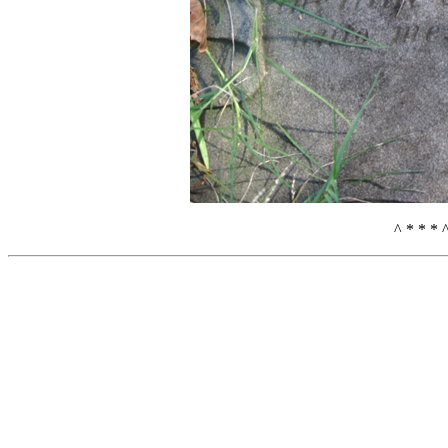
^ * * * 